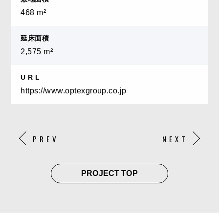
468 m²
延床面積
2,575 m²
U R L
https://www.optexgroup.co.jp
PREV
NEXT
PROJECT TOP