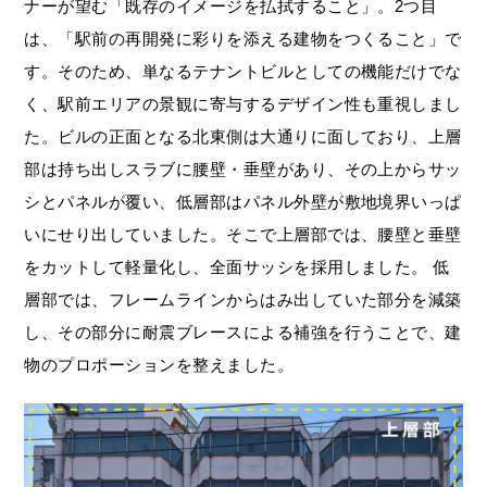
ナーが望む「既存のイメージを払拭すること」。2つ目
は、「駅前の再開発に彩りを添える建物をつくること」で
す。そのため、単なるテナントビルとしての機能だけでな
く、駅前エリアの景観に寄与するデザイン性も重視しまし
た。ビルの正面となる北東側は大通りに面しており、上層
部は持ち出しスラブに腰壁・垂壁があり、その上からサッ
シとパネルが覆い、低層部はパネル外壁が敷地境界いっぱ
いにせり出していました。そこで上層部では、腰壁と垂壁
をカットして軽量化し、全面サッシを採用しました。 低
層部では、フレームラインからはみ出していた部分を減築
し、その部分に耐震ブレースによる補強を行うことで、建
物のプロポーションを整えました。