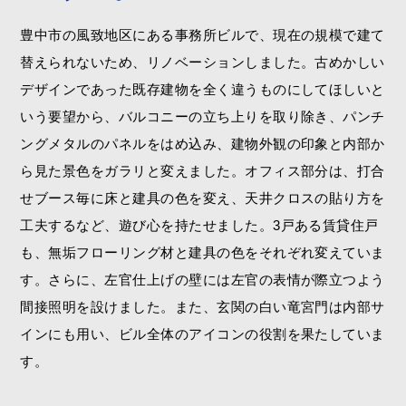
豊中市の風致地区にある事務所ビルで、現在の規模で建て
替えられないため、リノベーションしました。古めかしい
デザインであった既存建物を全く違うものにしてほしいと
いう要望から、バルコニーの立ち上りを取り除き、パンチ
ングメタルのパネルをはめ込み、建物外観の印象と内部か
ら見た景色をガラリと変えました。オフィス部分は、打合
せブース毎に床と建具の色を変え、天井クロスの貼り方を
工夫するなど、遊び心を持たせました。3戸ある賃貸住戸
も、無垢フローリング材と建具の色をそれぞれ変えていま
す。さらに、左官仕上げの壁には左官の表情が際立つよう
間接照明を設けました。また、玄関の白い竜宮門は内部サ
インにも用い、ビル全体のアイコンの役割を果たしていま
す。