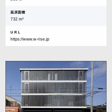
延床面積
732 m²
U R L
https://www.w-rise.jp